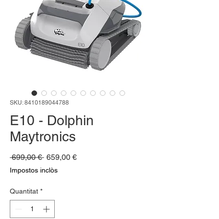
SKU: 8410189044788
E10 - Dolphin
Maytronics
Preu
Preu
 699,00 € 
659,00 €
normal
d'oferta
Impostos inclòs
Quantitat
*