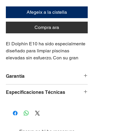
Afegeix a la cistella
Compra ara
El Dolphin E10 ha sido especialmente
diseñado para limpiar piscinas
elevadas sin esfuerzo. Con su gran
potencia de filtración y su intensa
capacidad de limpieza deja la piscina
Garantía
perfecta una y otra vez.
2 años
Especificaciones Técnicas
Longitud máxima de la
8 m
piscina
Cobertura de Limpieza
Fondo