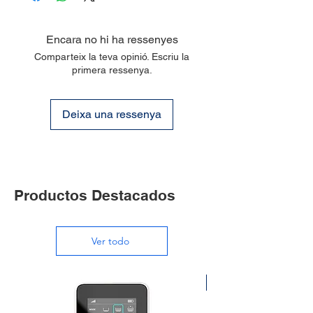
Cobertura de Limpieza
Fondo y
Encara no hi ha ressenyes
Paredes
Comparteix la teva opinió. Escriu la
Tiempo de Ciclo
1.5 Horas
primera ressenya.
Predeterminado
Tipo de Filtro
Fine Filter
Deixa una ressenya
Kit
Swivel anti-nudos
No
Aplicación Móvil
No
Productos Destacados
Temporizador Semanal
No
Ver todo
Función de Retardo
No
Garantía (años)
2
Sin Cable