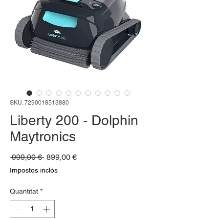
SKU: 7290018513880
Liberty 200 - Dolphin
Maytronics
Preu
Preu
 999,00 € 
899,00 €
normal
d'oferta
Impostos inclòs
Quantitat
*